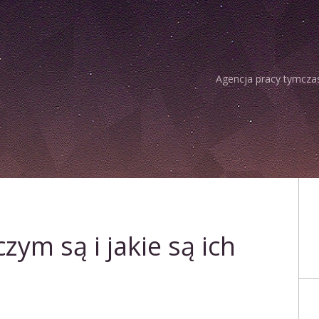
Agencja pracy tymcza
zym są i jakie są ich