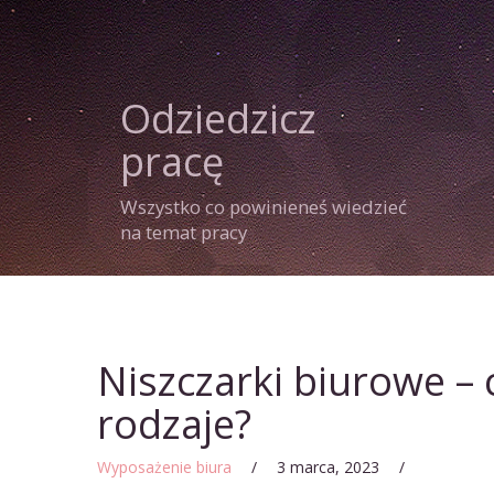
Odziedzicz
pracę
Wszystko co powinieneś wiedzieć
na temat pracy
Niszczarki biurowe – c
rodzaje?
Wyposażenie biura
/
3 marca, 2023
/