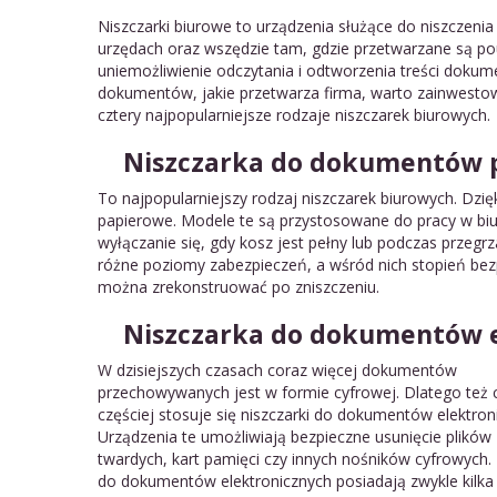
Niszczarki biurowe to urządzenia służące do niszczen
urzędach oraz wszędzie tam, gdzie przetwarzane są 
uniemożliwienie odczytania i odtworzenia treści doku
dokumentów, jakie przetwarza firma, warto zainwesto
cztery najpopularniejsze rodzaje niszczarek biurowych.
Niszczarka do dokumentów 
To najpopularniejszy rodzaj niszczarek biurowych. Dzi
papierowe. Modele te są przystosowane do pracy w biu
wyłączanie się, gdy kosz jest pełny lub podczas przeg
różne poziomy zabezpieczeń, a wśród nich stopień bez
można zrekonstruować po zniszczeniu.
Niszczarka do dokumentów e
W dzisiejszych czasach coraz więcej dokumentów
przechowywanych jest w formie cyfrowej. Dlatego też 
częściej stosuje się niszczarki do dokumentów elektron
Urządzenia te umożliwiają bezpieczne usunięcie plików
twardych, kart pamięci czy innych nośników cyfrowych. 
do dokumentów elektronicznych posiadają zwykle kilka