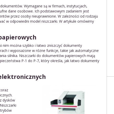
ia dokumentów. Wymagane są w firmach, instytucjach,
poufne dane osobowe. Ich podstawowym zadaniem jest
mentów przez osoby nieuprawnione. W zależności od rodzaju
wać w odpowiedni model niszczarki. W artykule omówimy
papierowych
ęki nim można szybko i łatwo zniszczyć dokumenty
rach i wyposażone w różne funkcje, takie jak automatyczne
rzania silnika. Niszczarki do dokumentów papierowych mają
pieczeństwa P-1 do P-7, który określa, jak łatwo dokumenty
lektronicznych
coraz
icznych.
 z dysków
Niszczarki
 trybów