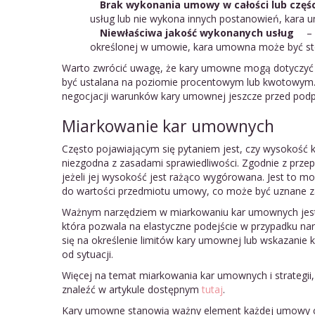
Brak wykonania umowy w całości lub częśc
usług lub nie wykona innych postanowień, kara
Niewłaściwa jakość wykonanych usług
– 
określonej w umowie, kara umowna może być st
Warto zwrócić uwagę, że kary umowne mogą dotyczyć
być ustalana na poziomie procentowym lub kwotowym. 
negocjacji warunków kary umownej jeszcze przed pod
Miarkowanie kar umownych
Często pojawiającym się pytaniem jest, czy wysokość
niezgodna z zasadami sprawiedliwości. Zgodnie z prz
jeżeli jej wysokość jest rażąco wygórowana. Jest to 
do wartości przedmiotu umowy, co może być uznane z
Ważnym narzędziem w miarkowaniu kar umownych jest 
która pozwala na elastyczne podejście w przypadku n
się na określenie limitów kary umownej lub wskazanie
od sytuacji.
Więcej na temat miarkowania kar umownych i strategii,
znaleźć w artykule dostępnym
tutaj
.
Kary umowne stanowią ważny element każdej umowy cy