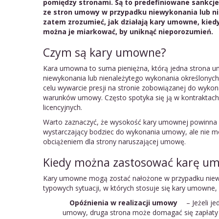
pomiędzy stronami. Są to predefiniowane sankcje
ze stron umowy w przypadku niewykonania lub ni
zatem zrozumieć, jak działają kary umowne, kied
można je miarkować, by uniknąć nieporozumień.
Czym są kary umowne?
Kara umowna to suma pieniężna, którą jedna strona um
niewykonania lub nienależytego wykonania określony
celu wywarcie presji na stronie zobowiązanej do wyko
warunków umowy. Często spotyka się ją w kontrakta
licencyjnych.
Warto zaznaczyć, że wysokość kary umownej powinna 
wystarczający bodziec do wykonania umowy, ale nie mo
obciążeniem dla strony naruszającej umowę.
Kiedy można zastosować karę u
Kary umowne mogą zostać nałożone w przypadku niew
typowych sytuacji, w których stosuje się kary umowne, 
Opóźnienia w realizacji umowy
– Jeżeli j
umowy, druga strona może domagać się zapłaty 