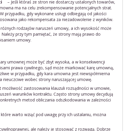
i
– Jeśli któraś ze stron nie dostarczy ustalonych towarów,
 umowna ma na celu zrekompensowanie potencjalnych strat.
W przypadku, gdy wykonane usługi odbiegają od jakości
osowana jako rekompensata za niezadowolenie z wyników.
 różnych rodzajów naruszeń umowy, a ich wysokość może
Należy przy tym pamiętać, że strony mają prawo do
pisaniem umowy.
 kary umownej może być zbyt wysoka, a w konsekwencji
episami prawa cywilnego, sąd może miarkować karę umowną,
możliwe w przypadku, gdy kara umowna jest niewspółmierna
a nieuczciwe wobec strony naruszającej umowę.
możliwość zastosowania klauzuli rozsądności w umowie,
aruszeń warunków kontraktu. Często strony umowy decydują
 konkretnych metod obliczania odszkodowania w zależności
 które warto wziąć pod uwagę przy ich ustalaniu, można
wilnoprawnej, ale należy je stosować z rozwagą. Dobrze